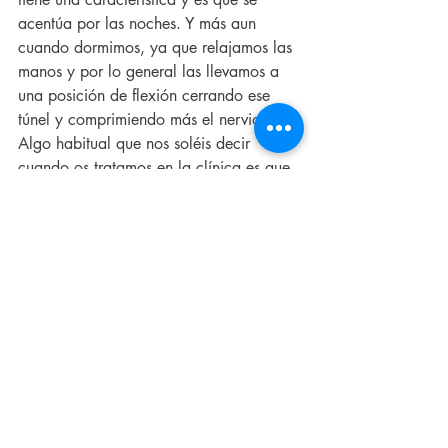
acentúa por las noches. Y más aun 
cuando dormimos, ya que relajamos las 
manos y por lo general las llevamos a 
una posición de flexión cerrando ese 
túnel y comprimiendo más el nervio. 
Algo habitual que nos soléis decir 
cuando os tratamos en la clínica es que 
os despertáis por las noches con la 
mano dormida y dolorida. Para ello 
podemos emplear una 
ortesis 
que fija la 
muñeca en posición neutra impidiendo 
que vaya a flexión. Puede ser de ayuda 
para conciliar el sueño, pero su uso es 
exclusivo para la noche, no debemos 
usarla en el resto del día. 