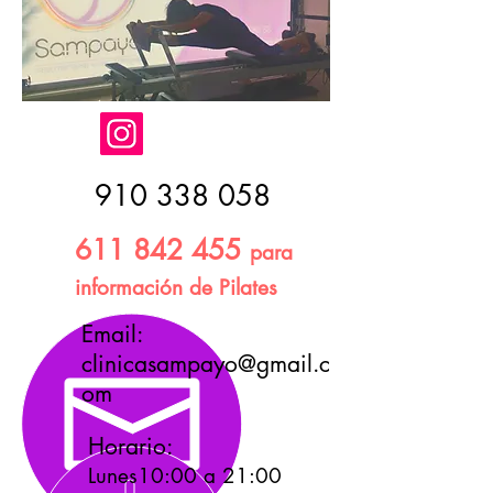
910 338 058
611 842 455
para
información de Pilates
Email:
clinicasampayo@gmail.c
om
Horario:
Lunes10:00 a 21:00