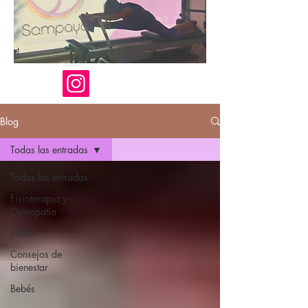
Blog
Todas las entradas
Todas las entradas
Fisioterapia y
Osteopatía
Pilates
Consejos de
bienestar
Bebés