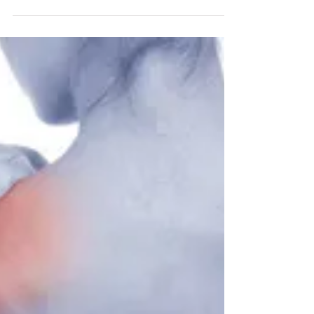
¡Di adiós al dolor cervical
con estos ejercicios!
Di adiós al dolor de cuello con estos fáciles
ejercicios (estiramientos, control motor...).