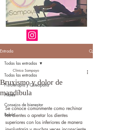
Entrada
Todas las entradas
Clínica Sampayo
Todas las entradas
Bruxismo y dolor de
Fisioterapia y Osteopatía
mandíbula
Pilates
Consejos de bienestar
Se conoce comúnmente como rechinar 
Bebés
los dientes o apretar los dientes 
superiores con los inferiores de manera 
involuntaria y muchas veces inconsciente.