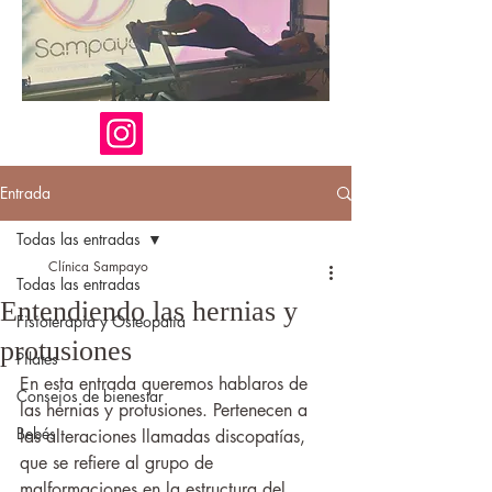
Entrada
Todas las entradas
Clínica Sampayo
Todas las entradas
Entendiendo las hernias y
Fisioterapia y Osteopatía
protusiones
Pilates
En esta entrada queremos hablaros de 
Consejos de bienestar
las hernias y protusiones. Pertenecen a 
Bebés
las alteraciones llamadas discopatías, 
que se refiere al grupo de 
malformaciones en la estructura del 