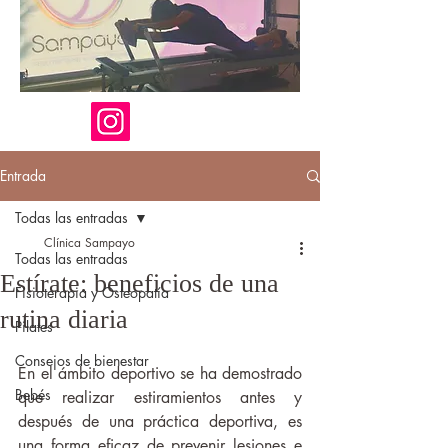
Entrada
Todas las entradas
Clínica Sampayo
Todas las entradas
Estírate: beneficios de una
Fisioterapia y Osteopatía
rutina diaria
Pilates
Consejos de bienestar
En el ámbito deportivo se ha demostrado 
Bebés
que realizar estiramientos antes y 
después de una práctica deportiva, es 
una forma eficaz de prevenir lesiones e 