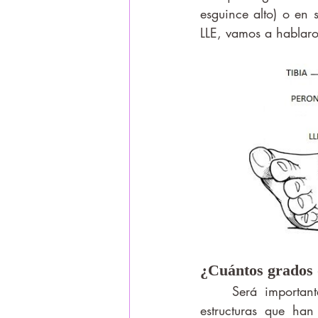
esguince alto) o en 
LLE, vamos a hablaro
¿Cuántos grados 
	Será importante determinar el grado para saber la extensión de la afectación, las 
estructuras que ha