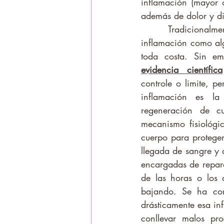
inflamación (mayor 
además de dolor y di
	Tradicionalmente se ha visto la 
inflamación como alg
toda costa. Sin e
evidencia científica
controle o limite, p
inflamación es la
regeneración de cu
mecanismo fisiológic
cuerpo para proteger
llegada de sangre y di
encargadas de repara
de las horas o los d
bajando. Se ha com
drásticamente esa in
conllevar malos pro