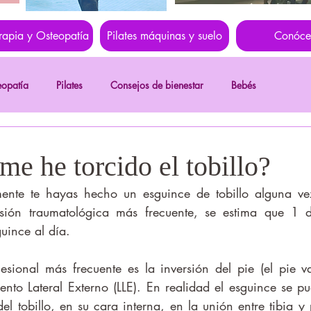
erapia y Osteopatía
Pilates máquinas y suelo
Conóce
eopatía
Pilates
Consejos de bienestar
Bebés
me he torcido el tobillo?
esión traumatológica más frecuente, se estima que 1
uince al día.
ento Lateral Externo (LLE). En realidad el esguince se pu
el tobillo, en su cara interna, en la unión entre tibia y