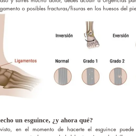
aso y sufres mucho dolor, debes acudir a Urgencias par
igamento o posibles fracturas/fisuras en los huesos del pie
echo un esguince, ¿y ahora qué?