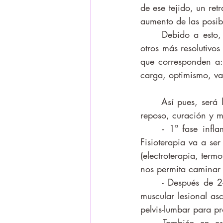
de ese tejido, un ret
aumento de las posib
	Debido a esto, se han abandonado antiguos protocolos de intervención para adoptar 
otros más resolutivo
que corresponden a: 
carga, optimismo, vas
	Así pues, será la cicatrización completa del ligamento la que determine los tiempos de 
reposo, curación y m
	- 1ª fase inflamatoria: dura en torno a las 48 horas. El objetivo del tratamiento de 
Fisioterapia va a ser
(electroterapia, term
nos permita caminar c
	- Después de 2-3 días hay que empezar a movilizar y a corregir la cadena fascial y 
muscular lesional as
pelvis-lumbar para pr
	También en esta fase hay que trabajar para ganar movilidad en la articulación y 