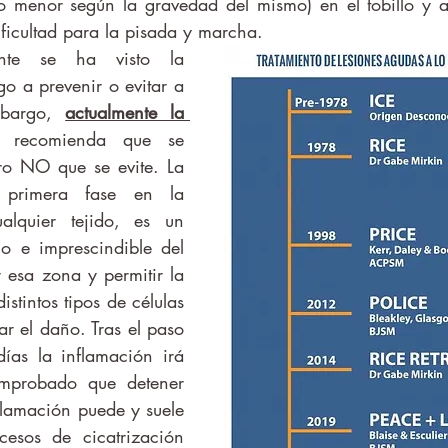
o menor según la gravedad del mismo) en el tobillo y a
ficultad para la pisada y marcha.
o a prevenir o evitar a 
mbargo, 
actualmente la 
 recomienda que se 
ero NO que se evite. La 
 primera fase en la 
alquier tejido, es un 
o e imprescindible del 
 esa zona y permitir la 
stintos tipos de células 
r el daño. Tras el paso 
ías la inflamación irá 
probado que detener 
flamación puede y suele 
cesos de cicatrización 