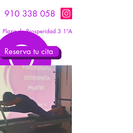
910 338 058
Plaza de Prosperidad 3 1ºA
28002 Madrid
Reserva tu cita