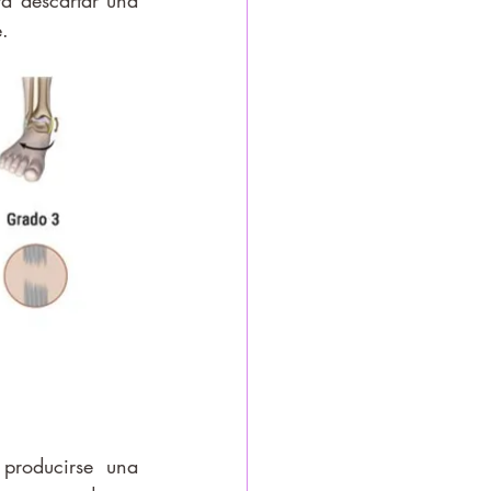
a descartar una 
. 