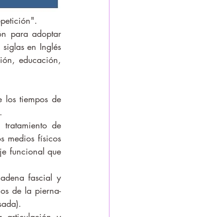
petición". 
iglas en Inglés 
ión, educación, 
.  
s medios físicos 
je funcional que 
os de la pierna-
sada). 