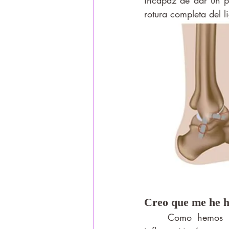
incapaz de dar un p
rotura completa del l
Creo que me he h
	Como hemos visto, en el momento de hacerte el esguince puede producirse una 