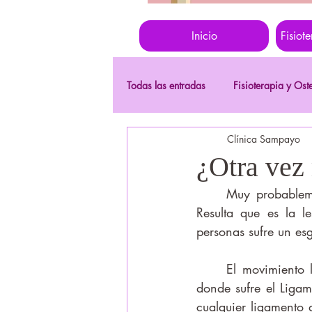
Inicio
Fisiot
Todas las entradas
Fisioterapia y Ost
Clínica Sampayo
¿Otra vez 
	Muy probablemente te hayas hecho un esguince de tobillo alguna vez, quizá varias. 
Resulta que es la l
personas sufre un esg
	El movimiento lesional más frecuente es la inversión del pie (el pie va hacia dentro), 
donde sufre el Ligam
cualquier ligamento d