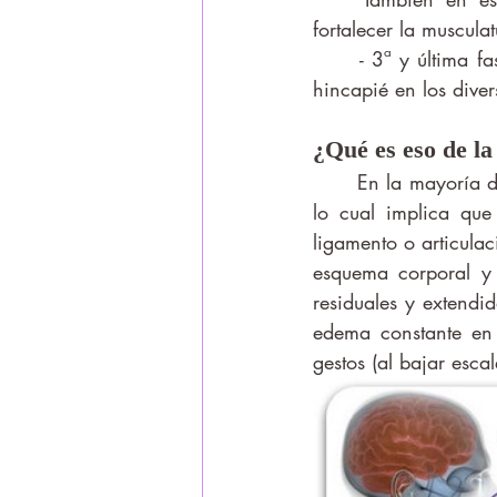
fortalecer la musculat
	- 3ª y última fase: movilidad casi completa e indolora. Ahora es donde se hace mayor 
hincapié en los diver
¿Qué es eso de la
	En la mayoría de las lesiones traumatológicas hay una disminución de la propiocepción, 
lo cual implica que
ligamento o articulac
esquema corporal y 
residuales y extendid
edema constante en e
gestos (al bajar escale