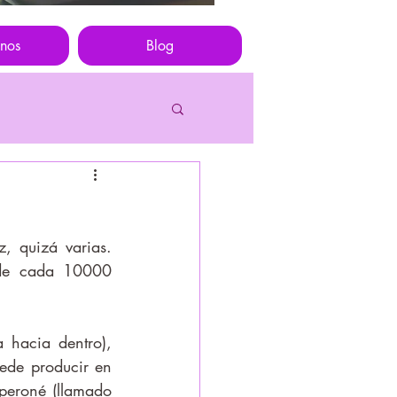
nos
Blog
 de cada 10000 
ede producir en 
 peroné (llamado 